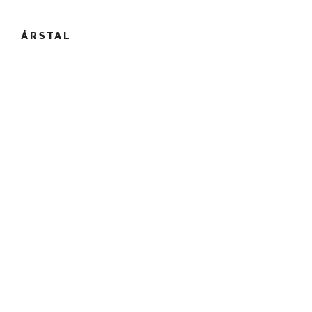
ÅRSTAL
2025
(15)
2024
(12)
2023
(9)
2022
(11)
2021
(6)
2020
(10)
2019
(13)
2018
(8)
2017
(7)