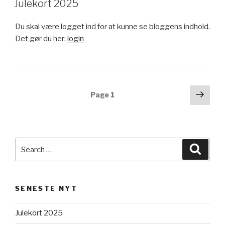
Julekort 2025
Du skal være logget ind for at kunne se bloggens indhold.
Det gør du her:
login
Posts
Next
Page
1
pag
navigation
Search
Searc
for:
SENESTE NYT
Julekort 2025