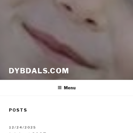
DYBDALS.COM
Menu
POSTS
POSTED
12/24/2025
ON