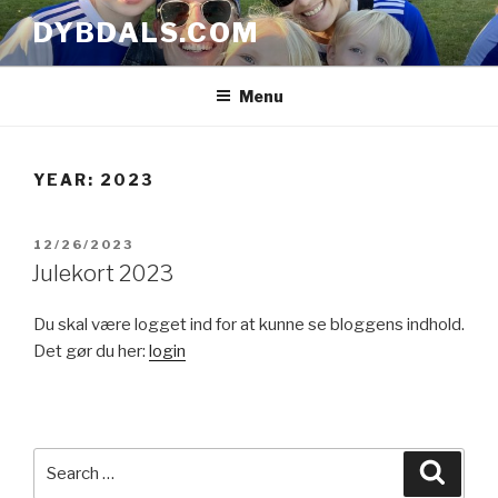
Skip
DYBDALS.COM
to
content
Menu
YEAR: 2023
POSTED
12/26/2023
ON
Julekort 2023
Du skal være logget ind for at kunne se bloggens indhold.
Det gør du her:
login
Search
Searc
for: