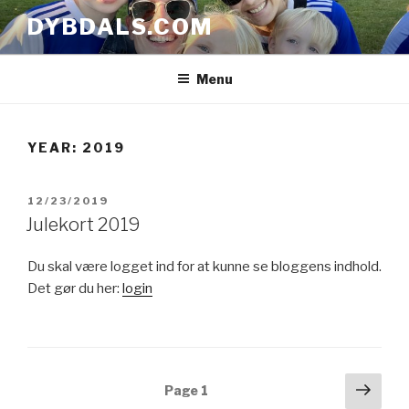
Skip
DYBDALS.COM
to
content
Menu
YEAR: 2019
POSTED
12/23/2019
ON
Julekort 2019
Du skal være logget ind for at kunne se bloggens indhold.
Det gør du her:
login
Posts
Next
Page
1