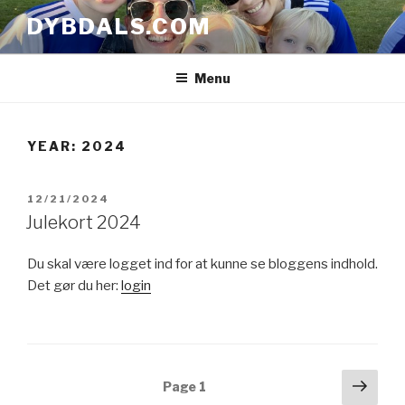
Skip
DYBDALS.COM
to
content
Menu
YEAR: 2024
POSTED
12/21/2024
ON
Julekort 2024
Du skal være logget ind for at kunne se bloggens indhold.
Det gør du her:
login
Posts
Next
Page
1