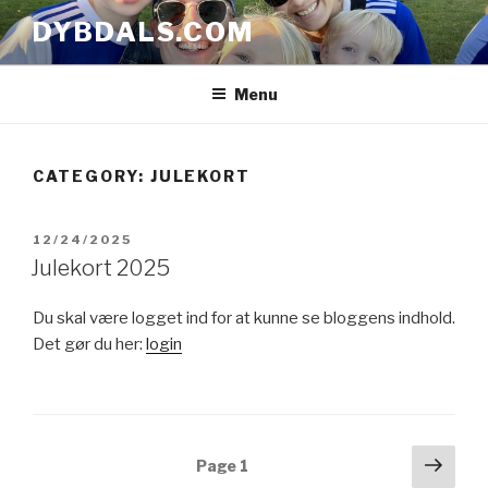
Skip
DYBDALS.COM
to
content
Menu
CATEGORY: JULEKORT
POSTED
12/24/2025
ON
Julekort 2025
Du skal være logget ind for at kunne se bloggens indhold.
Det gør du her:
login
Posts
Next
Page
1