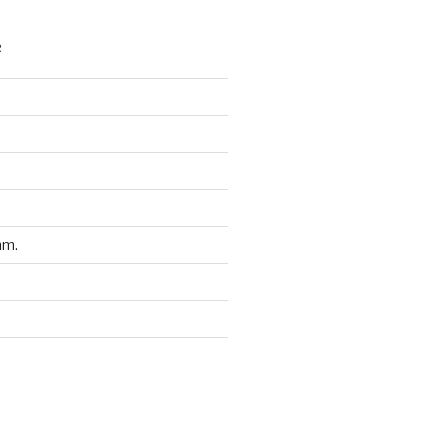
R
m.
d