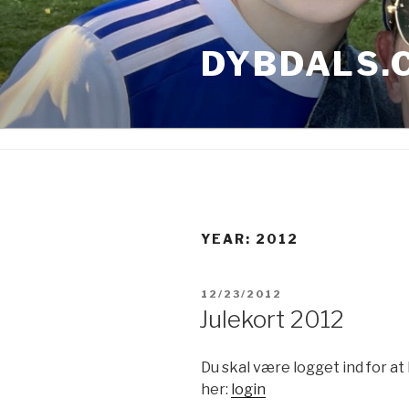
Skip
to
DYBDALS.
content
YEAR: 2012
POSTED
12/23/2012
ON
Julekort 2012
Du skal være logget ind for at
her:
login