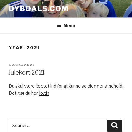
Skip
DYBDALS.COM
to
content
Menu
YEAR: 2021
POSTED
12/26/2021
ON
Julekort 2021
Du skal være logget ind for at kunne se bloggens indhold.
Det gør du her:
login
Search
Searc
for: